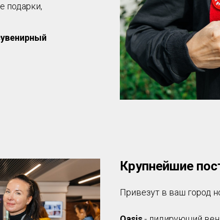
е подарки,
сувенирный
Крупнейшие пос
Привезут в ваш город н
Oasis
- лидирующий вен