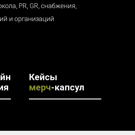
кола, PR, GR, снабжения,
ий и организаций
айн
Кейсы
ия
мерч
-капсул