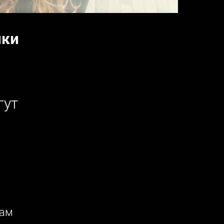
ики
гут
там