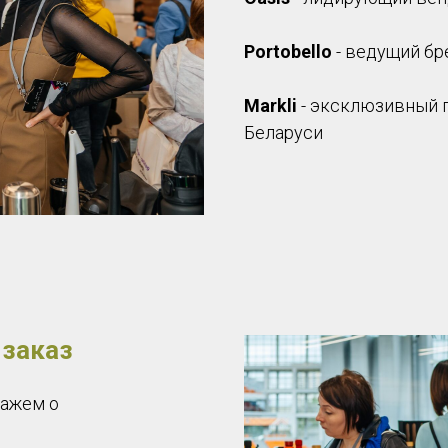
Portobello
- ведущий бр
Markli
- эксклюзивный 
Беларуси
 заказ
кажем о