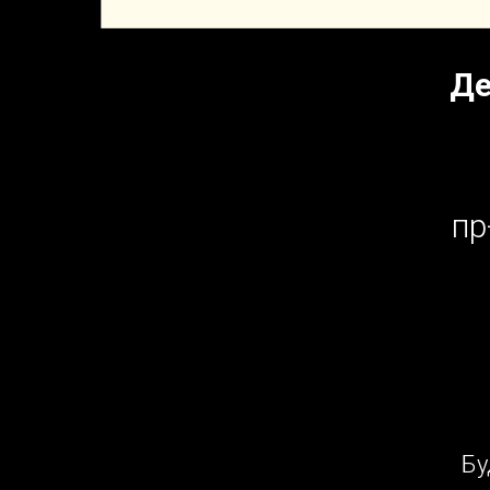
Де
пр
Бу